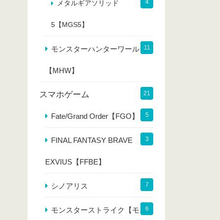
4
メタルギアソリッド
5【MGS5】
11
モンスターハンターワールド
【MHW】
スマホゲーム
21
5
Fate/Grand Order【FGO】
3
FINAL FANTASY BRAVE
EXVIUS【FFBE】
7
シノアリス
6
モンスターストライク【モン