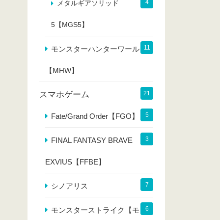
4
メタルギアソリッド
5【MGS5】
11
モンスターハンターワールド
【MHW】
スマホゲーム
21
5
Fate/Grand Order【FGO】
3
FINAL FANTASY BRAVE
EXVIUS【FFBE】
7
シノアリス
6
モンスターストライク【モン