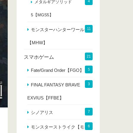
4
メタルギアソリッド
5【MGS5】
11
モンスターハンターワールド
【MHW】
スマホゲーム
21
5
Fate/Grand Order【FGO】
3
FINAL FANTASY BRAVE
EXVIUS【FFBE】
7
シノアリス
6
モンスターストライク【モン