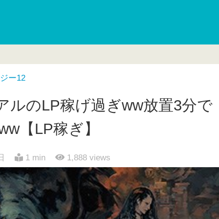
ジー12
イアルのLP稼げ過ぎww放置3分で
ww【LP稼ぎ】
日
1 min
1,888
views