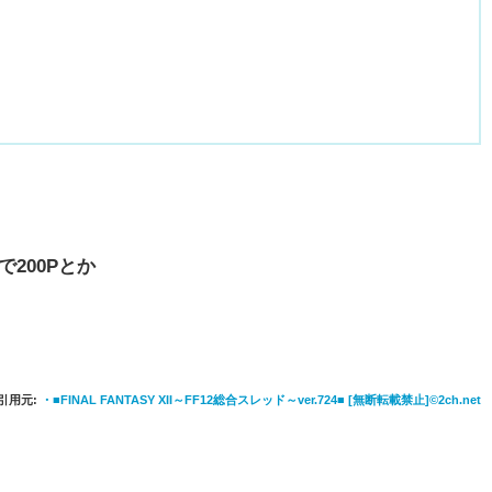
200Pとか
引用元:
・■FINAL FANTASY XII～FF12総合スレッド～ver.724■ [無断転載禁止]©2ch.net