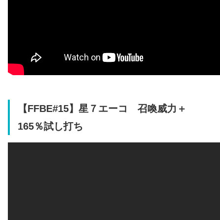
【FFBE#15】星７エーコ 召喚威力＋
165％試し打ち